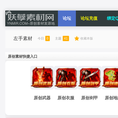
论坛
论坛充值
绑定Q
左手素材
今日
0
主题
41
收藏本版
原创素材快捷入口
原创武器
原创衣服
原创剑甲
原创地