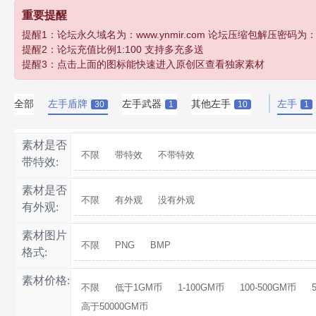
重要提醒
提醒1：论坛永久域名为：www.ynmir.com 论坛压缩包解压密码为：http:/
提醒2：论坛充值比例1:100 支持多充多送
提醒3：点击上面的图标能快速进入原创区查看独家素材
全部
左手盾牌
左手武器
其他左手
左手
30
1
10
1
素材是否
不限
带特效
不带特效
带特效:
素材是否
不限
有外观
没有外观
有外观:
素材图片
不限
PNG
BMP
格式:
素材价格:
不限
低于1GM币
1-100GM币
100-500GM币
高于50000GM币