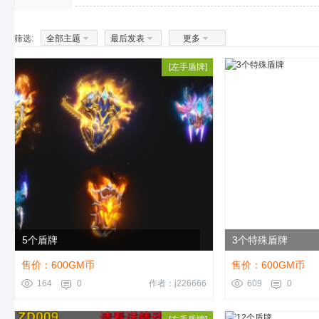
筛选:
全部主题
最后发表
更多
[
左手盾牌
]
5个盾牌
3个特殊盾牌
售价：600GM币
售价：600GM币
164
0
作者：j226666
609
0