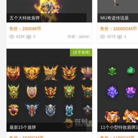
五个大特效盾牌
MU奇迹传说盾
售价：200GM币
售价：10000GM币
6294
4
作者：admin
4079
4
[
左手盾牌
]
最新15个盾牌
11个小型特效盾牌