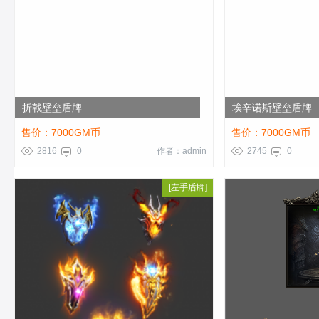
折戟壁垒盾牌
埃辛诺斯壁垒盾牌
售价：7000GM币
售价：7000GM币
2816
0
作者：admin
2745
0
[
左手盾牌
]