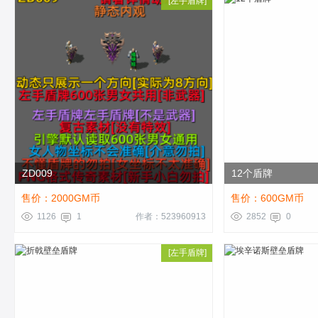
[
左手盾牌
]
ZD009
12个盾牌
售价：2000GM币
售价：600GM币
1126
1
作者：523960913
2852
0
[
左手盾牌
]