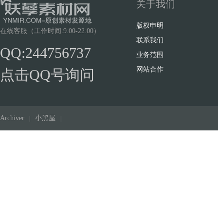
关于我们
版权申明
在线客服（工作时间:9:00-22:00）
联系我们
QQ:244756737
业务范围
传
网站合作
点击QQ号询问
Archiver
小黑屋
|
|
奇