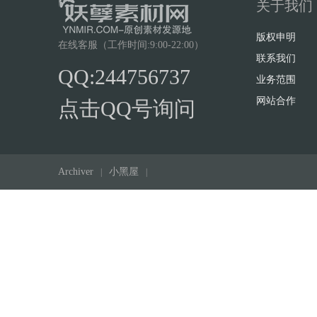
关于我们
版权申明
在线客服（工作时间:9:00-22:00）
联系我们
QQ:244756737
业务范围
传
网站合作
点击QQ号询问
Archiver
小黑屋
|
|
奇