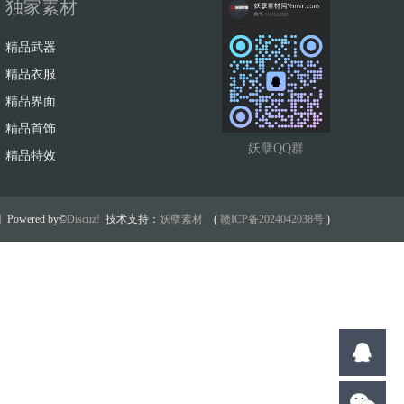
独家素材
精品武器
精品衣服
精品界面
精品首饰
妖孽QQ群
精品特效
网
Powered by©
Discuz!
技术支持：
妖孽素材
(
赣ICP备2024042038号
)