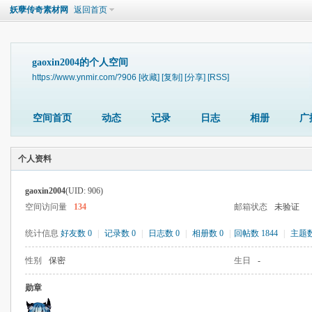
妖孽传奇素材网
返回首页
gaoxin2004的个人空间
https://www.ynmir.com/?906
[收藏]
[复制]
[分享]
[RSS]
空间首页
动态
记录
日志
相册
广
个人资料
gaoxin2004
(UID: 906)
空间访问量
134
邮箱状态
未验证
统计信息
好友数 0
|
记录数 0
|
日志数 0
|
相册数 0
|
回帖数 1844
|
主题数
性别
保密
生日
-
勋章