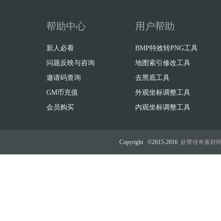
帮助中心
用户帮助
新人必看
BMP特效转PNG工具
问题反映与咨询
地图索引修改工具
邀请码查询
去黑底工具
GM币充值
外观坐标调整工具
会员购买
内观坐标调整工具
Copyright ©2015-2016
妖孽传奇素材