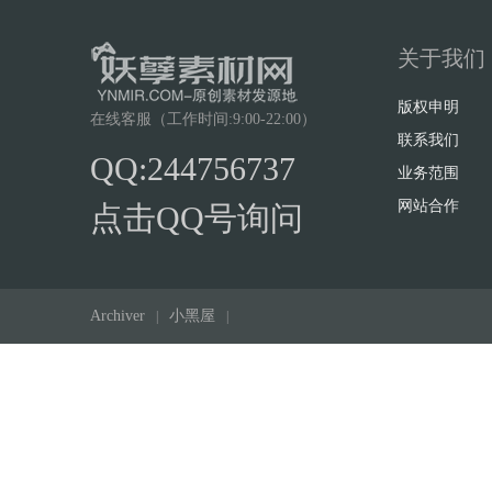
关于我们
版权申明
在线客服（工作时间:9:00-22:00）
联系我们
QQ:244756737
业务范围
网站合作
点击QQ号询问
Archiver
小黑屋
|
|