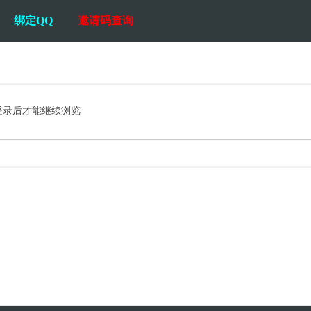
绑定QQ
邀请码查询
登录后才能继续浏览