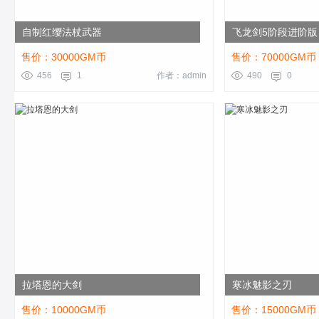
自制红缨法杖武器
飞龙剑5阶段进阶版
售价：30000GM币
售价：70000GM币
456
1
作者：admin
490
0
拉塔恩的大剑
寒冰魅影之刃
售价：10000GM币
售价：15000GM币