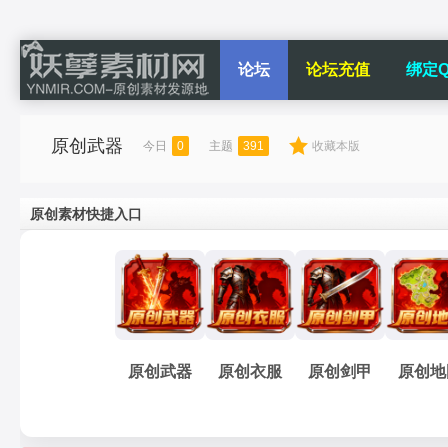
论坛
论坛充值
绑定Q
原创武器
今日
0
主题
391
收藏本版
原创素材快捷入口
原创武器
原创衣服
原创剑甲
原创地