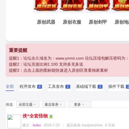
原创武器
原创衣服
原创剑甲
原创地
重要提醒
提醒1：论坛永久域名为：www.ynmir.com 论坛压缩包解压密码为：http:/
提醒2：论坛充值比例1:100 支持多充多送
提醒3：点击上面的图标能快速进入原创区查看独家素材
全部
程序发布
工具发布
基础端下载
插件下载
4
1
1
筛选:
全部主题
最后发表
更多
侠*全套怪物
楼主：
bobo
2026-7-22
|
最后发表:
baojianshine
6 天前