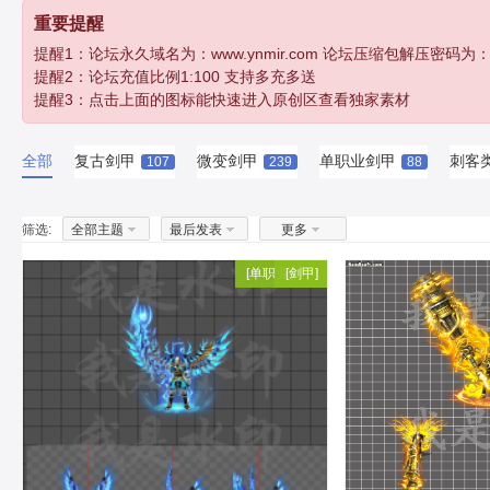
重要提醒
提醒1：论坛永久域名为：www.ynmir.com 论坛压缩包解压密码为：http:/
提醒2：论坛充值比例1:100 支持多充多送
提醒3：点击上面的图标能快速进入原创区查看独家素材
全部
复古剑甲
微变剑甲
单职业剑甲
刺客
107
239
88
筛选:
全部主题
最后发表
更多
[
单职业剑甲
[
剑甲
]
]