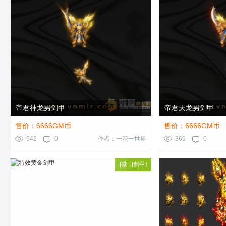
帝君神龙男剑甲
帝君天龙男剑甲
售价：6666GM币
售价：6666GM币
542
0
作者：一花一世界
369
0
[
微变剑甲
[
剑甲
]
]