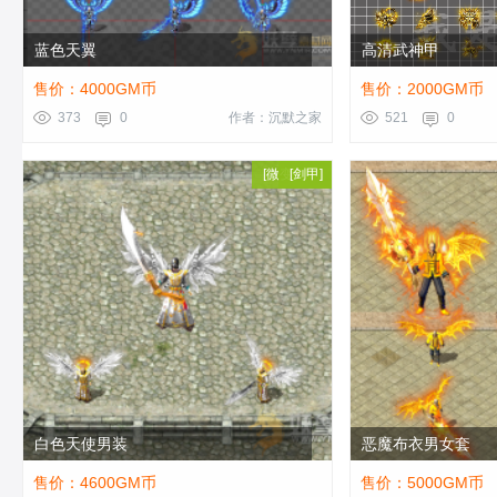
蓝色天翼
高清武神甲
售价：4000GM币
售价：2000GM币
373
0
作者：沉默之家
521
0
[
微变剑甲
[
剑甲
]
]
白色天使男装
恶魔布衣男女套
售价：4600GM币
售价：5000GM币