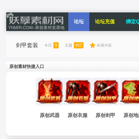
论坛
论坛充值
绑定Q
剑甲套装
今日
0
主题
457
收藏本版
原创素材快捷入口
原创武器
原创衣服
原创剑甲
原创地