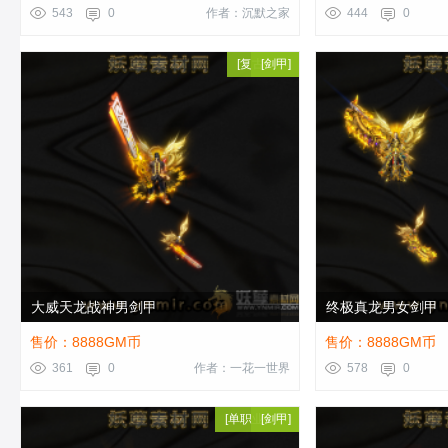
543
0
作者：沉默之家
444
0
[
复古剑甲
[
剑甲
]
]
大威天龙战神男剑甲
终极真龙男女剑甲
售价：8888GM币
售价：8888GM币
361
0
作者：一花一世界
578
0
[
单职业剑甲
[
剑甲
]
]