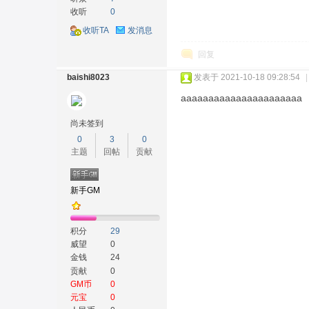
收听
0
收听TA
发消息
回复
baishi8023
发表于 2021-10-18 09:28:54
|
aaaaaaaaaaaaaaaaaaaaaa
尚未签到
0
3
0
主题
回帖
贡献
新手GM
积分
29
威望
0
金钱
24
贡献
0
GM币
0
元宝
0