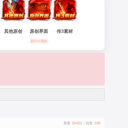
其他原创
原创界面
传3素材
新GUI素材
查看:
31422
|
回复:
150