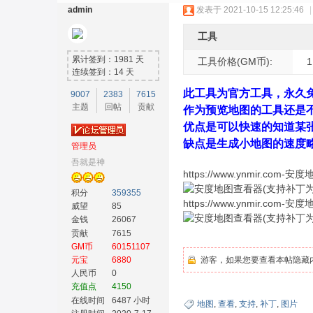
admin
发表于 2021-10-15 12:25:46
|
工具
累计签到：1981 天
工具价格(GM币):
1
连续签到：14 天
此工具为官方工具，永久
9007
2383
7615
主题
回帖
贡献
奇
作为预览地图的工具还是
优点是可以快速的知道某
缺点是生成小地图的速度
管理员
吾就是神
https://www.ynmir.c
积分
359355
https://www.ynmir.c
威望
85
金钱
26067
贡献
7615
GM币
60151107
素
元宝
6880
游客，如果您要查看本帖隐藏
人民币
0
充值点
4150
在线时间
6487 小时
地图
,
查看
,
支持
,
补丁
,
图片