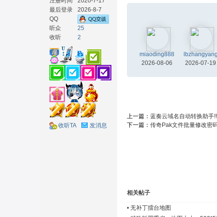
注册时间
2020-7-17
最后登录
2026-8-7
QQ
听众
25
收听
2
材
miaoding888
lbzhangyan
2026-08-06
2026-07-19
上一篇：
蓝奏云域名自动转换助手!!!
下一篇：
传奇Pak文件批量修改密
收听TA
发消息
网
相关帖子
•
无补丁擂台地图