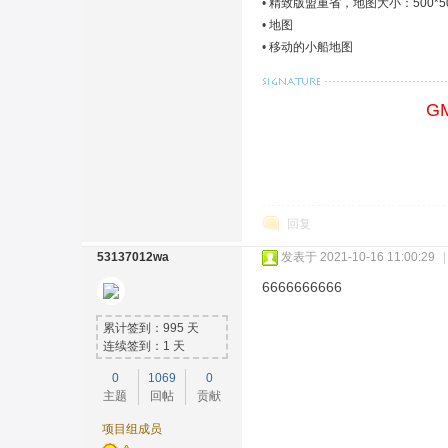
•
精致版盟重省，地图大小：500*5
•
地图
•
移动的小船地图
G
回复
53137012wa
发表于 2021-10-16 11:00:29
|
6666666666
累计签到：995 天
连续签到：1 天
0
1069
0
主题
回帖
贡献
项目组成员