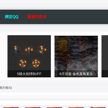
绑定QQ
邀请码查询
5级火焰球BUFF
8月首发 金色直角复古
图片模式)