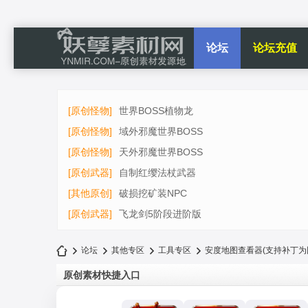
论坛
论坛充值
[原创怪物]
世界BOSS植物龙
[原创怪物]
域外邪魔世界BOSS
[原创怪物]
天外邪魔世界BOSS
[原创武器]
自制红缨法杖武器
[其他原创]
破损挖矿装NPC
[原创武器]
飞龙剑5阶段进阶版
论坛
其他专区
工具专区
安度地图查看器(支持补丁为
原创素材快捷入口