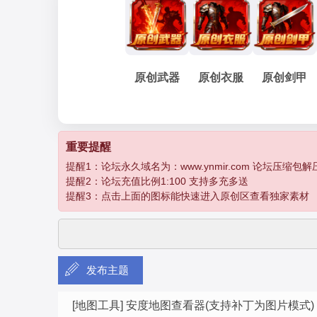
妖
»
›
›
›
原创武器
原创衣服
原创剑甲
孽
重要提醒
提醒1：论坛永久域名为：www.ynmir.com 论坛压缩包解压密码为：
提醒2：论坛充值比例1:100 支持多充多送
提醒3：点击上面的图标能快速进入原创区查看独家素材
发布主题
传
[地图工具]
安度地图查看器(支持补丁为图片模式)