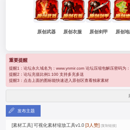
妖
»
›
›
›
原创武器
原创衣服
原创剑甲
原创地
孽
重要提醒
提醒1：论坛永久域名为：www.ynmir.com 论坛压缩包解压密码为：http:/
提醒2：论坛充值比例1:100 支持多充多送
提醒3：点击上面的图标能快速进入原创区查看独家素材
发布主题
传
[素材工具]
可视化素材缩放工具v1.0
[3人赞]
[复制链接]