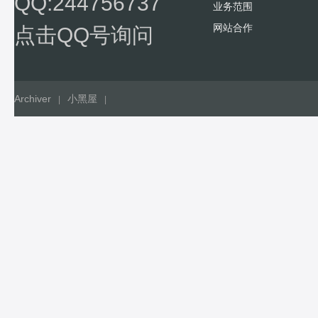
QQ:244756737
业务范围
网站合作
点击QQ号询问
Archiver
小黑屋
|
|