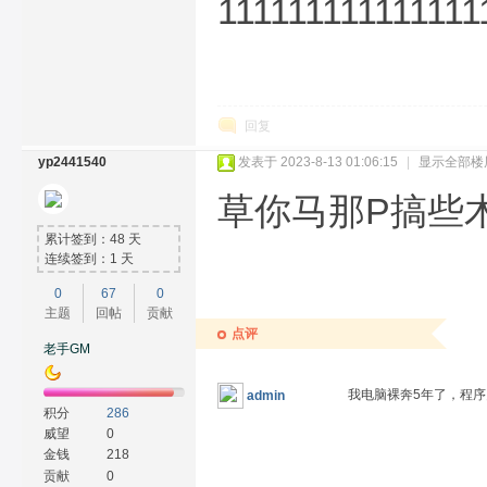
111111111111111
回复
yp2441540
发表于 2023-8-13 01:06:15
|
显示全部楼
草你马那P搞些
累计签到：48 天
连续签到：1 天
0
67
0
主题
回帖
贡献
点评
老手GM
我电脑裸奔5年了，程
admin
积分
286
威望
0
金钱
218
贡献
0