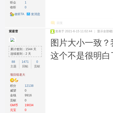
听众
1
收听
0
收听TA
发消息
回复
紫凝雪
发表于 2021-6-15 11:02:44
|
显示全部楼
图片大小一致？
累计签到：1544 天
这个不是很明白
连续签到：2 天
88
1471
0
主题
回帖
贡献
项目组老大
积分
12138
威望
0
金钱
9916
贡献
0
GM币
19034
元宝
0