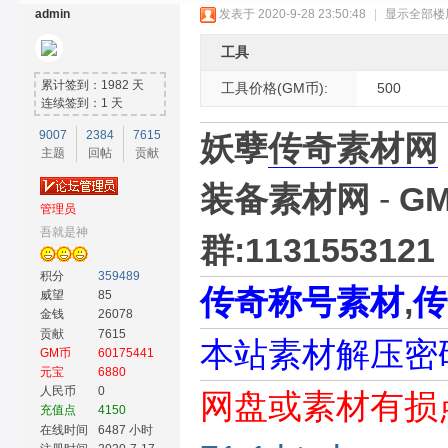
admin
发表于 2020-9-28 23:50:48
|
显示全部楼
工具
累计签到：1982 天
工具价格(GM币):
500
连续签到：1 天
9007
2384
7615
妖孽
传奇素材网
主题
回帖
贡献
奇
装备素材网
-
G
管理员
吾就是神
群:1131553121
积分
359489
传奇称号素材
,
传
威望
85
金钱
26078
贡献
7615
本站素材解压密码
GM币
60175441
素
元宝
6880
人民币
0
网盘或素材有损
充值点
4150
在线时间
6487 小时