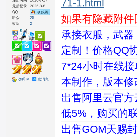
71-1.html
注册时间
2020-7-17
最后登录
2026-8-8
QQ
如果有隐藏附件
听众
25
收听
2
承接衣服，武器
材
定制！价格QQ
7*24小时在线
本制作，版本修
收听TA
发消息
网
出售阿里云官方
低5%，购买的
出售GOM天赐