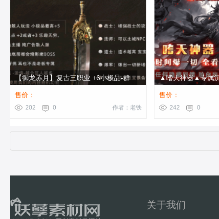
【御龙赤月】复古三职业 +6小极品-群
▲嗜天神器▲专属沉
服通关版本-领风引擎
单职业-带假人-ESP插
售价：
售价：
202
0
作者：老铁
242
0
关于我们