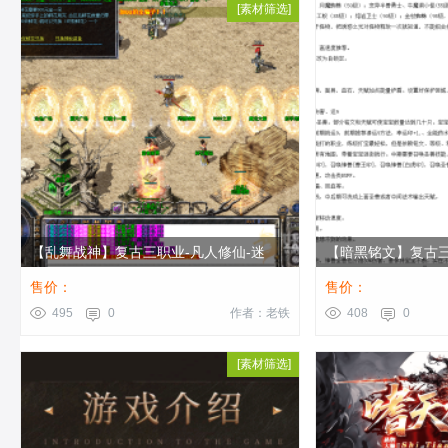
[
[
传奇版本
素材筛选
]
]
【乱舞战神】复古三职业-凡人修仙-迷
【暗黑铭文】复古三
之山谷-古墓洞穴-ESP/...
妖塔-宝石镶嵌-拾取.
售价：
售价：
495
0
作者：老铁
408
0
[
[
传奇版本
素材筛选
]
]