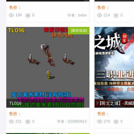
售价：
售价：
199
0
作者：bobo
214
0
[
[
武器素材
素材筛选
]
]
TL016
【符文之城】-天赋
成就-神器锻造-属性.
售价：
售价：
221
0
作者：523960913
279
0