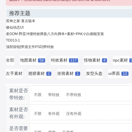
推荐主题
雷神之家-复古版本
修仙动态UI
老GOM-野蛮冲撞特效两套八方向脚本+素材+PAK小白都能安装
TD013-1
顶部按钮[带源文件PSD]带特效
全部
地图素材
特效素材
怪物素材
npc素材
59
117
4
左手素材
翅膀素材
坐骑素材
发型头盔
ui界面
2
1
13
素材是否
不限
带特效
不带特效
带特效:
素材是否
不限
有外观
没有外观
有外观:
是否需要