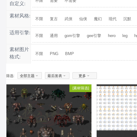
不限
需要
不需要
自定义:
素材风格:
不限
复古
武侠
仙侠
魔幻
现代
沉默
适用引擎:
不限
通用
gom引擎
gee引擎
hero
leg
h
素材图片
不限
PNG
BMP
格式:
筛选:
全部主题
最后发表
更多
[
[
怪物素材
素材筛选
]
]