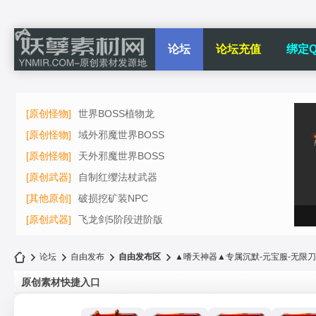
论坛
论坛充值
绑定Q
[原创怪物]
世界BOSS植物龙
[原创怪物]
域外邪魔世界BOSS
[原创怪物]
天外邪魔世界BOSS
[原创武器]
自制红缨法杖武器
[其他原创]
破损挖矿装NPC
[原创武器]
飞龙剑5阶段进阶版
论坛
自由发布
自由发布区
▲嗜天神器▲专属沉默-元宝服-无限刀-单职
原创素材快捷入口