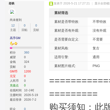
老铁
发表于 2026-5-21 17:27:21
|
显示全部楼
素材筛选
尚未签到
素材是否带特效:
不带特效
12
0
0
主题
回帖
贡献
素材是否有外观:
没有外观
奇
高手GM
是否需要自定义:
不需要
素材风格:
复古
积分
360
适用引擎:
通用
威望
0
金钱
324
素材图片格式:
PNG
贡献
0
GM币
1200
元宝
0
===========
人民币
0
充值点
0
素
在线时间
10 小时
=========
注册时间
2026-5-19
最后登录
2026-7-2
购买须知：此
听众
0