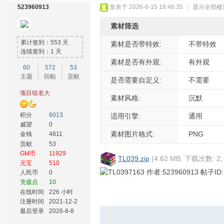
523960913
发表于 2026-6-15 18:48:35
|
显示全部楼
素材筛选
累计签到：553 天
素材是否带特效:
不带特效
连续签到：1 天
素材是否有外观:
有外观
60
572
53
主题
回帖
贡献
奇
是否需要自定义:
不需要
项目组老大
素材风格:
沉默
积分
6013
适用引擎:
通用
威望
0
素材图片格式:
PNG
金钱
4811
贡献
53
GM币
11929
TL039.zip
(4.62 MB, 下载次数: 2
元宝
510
人民币
0
素
充值点
10
在线时间
226 小时
注册时间
2021-12-2
最后登录
2026-8-8