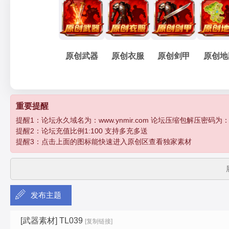
妖
»
›
›
›
原创武器
原创衣服
原创剑甲
原创地
孽
重要提醒
提醒1：论坛永久域名为：www.ynmir.com 论坛压缩包解压密码为：http:/
提醒2：论坛充值比例1:100 支持多充多送
提醒3：点击上面的图标能快速进入原创区查看独家素材
发布主题
传
[武器素材]
TL039
[复制链接]