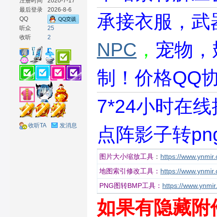
注册时间
2020-7-17
最后登录
2026-8-6
承接衣服，武
QQ
听众
25
收听
2
NPC
，
宠物
，
材
制！价格QQ
7*24小时
收听TA
发消息
点阵影子转pn
网
图片大小缩放工具
：
https://www.ynmir
地图索引修改工具：
https://www.ynmir
PNG图转BMP工具：
https://www.ynmir
如果有隐藏附