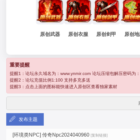
妖
»
›
›
›
原创武器
原创衣服
原创剑甲
原创地
孽
重要提醒
提醒1：论坛永久域名为：www.ynmir.com 论坛压缩包解压密码为：http:/
提醒2：论坛充值比例1:100 支持多充多送
提醒3：点击上面的图标能快速进入原创区查看独家素材
发布主题
传
[环境类NPC]
传奇Npc2024040960
[复制链接]