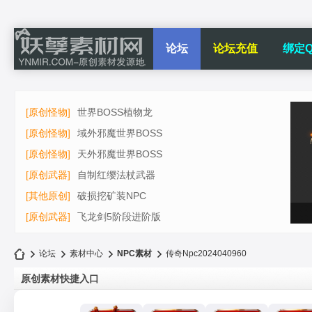
论坛
论坛充值
绑定Q
[原创怪物]
世界BOSS植物龙
[原创怪物]
域外邪魔世界BOSS
[原创怪物]
天外邪魔世界BOSS
[原创武器]
自制红缨法杖武器
[其他原创]
破损挖矿装NPC
[原创武器]
飞龙剑5阶段进阶版
论坛
素材中心
NPC素材
传奇Npc2024040960
原创素材快捷入口