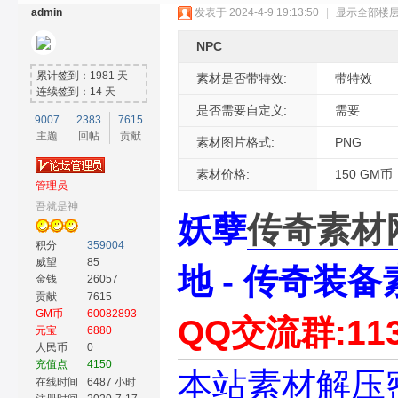
admin
发表于 2024-4-9 19:13:50
|
显示全部楼
NPC
累计签到：1981 天
素材是否带特效:
带特效
连续签到：14 天
是否需要自定义:
需要
9007
2383
7615
主题
回帖
贡献
奇
素材图片格式:
PNG
素材价格:
150 GM币
管理员
吾就是神
妖孽
传奇素材
积分
359004
威望
85
地 - 传奇装备
金钱
26057
贡献
7615
GM币
60082893
素
QQ交流群:113
元宝
6880
人民币
0
充值点
4150
本站素材解压密
在线时间
6487 小时