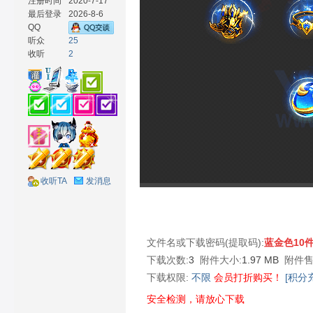
注册时间
2020-7-17
最后登录
2026-8-6
QQ
听众
25
收听
2
材
收听TA
发消息
网
文件名或下载密码(提取码):
蓝金色10
下载次数:
3
附件大小:
1.97 MB
附件售
下载权限:
不限
会员打折购买！
[积分
安全检测，请放心下载