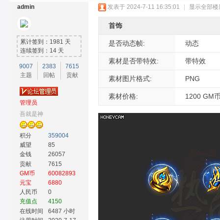
admin
发表于 2024-7-11 16:35:01
|
显示全部楼
首饰
累计签到：1981 天
是否动态帧:
动态
连续签到：14 天
素材是否带特效:
带特效
9007
2383
7615
主题
回帖
贡献
奇
素材图片格式:
PNG
素材价格:
1200 GM
管理员
吾就是神
积分
359004
威望
85
金钱
26057
贡献
7615
GM币
60082893
素
元宝
6880
人民币
0
充值点
4150
在线时间
6487 小时