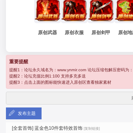
妖
»
›
›
›
原创武器
原创衣服
原创剑甲
原创地
孽
重要提醒
提醒1：论坛永久域名为：www.ynmir.com 论坛压缩包解压密码为：http:/
提醒2：论坛充值比例1:100 支持多充多送
提醒3：点击上面的图标能快速进入原创区查看独家素材
发布主题
传
[全套首饰]
蓝金色10件套特效首饰
[复制链接]