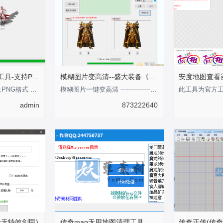
传奇点阵影子生成工具-支持PNG格式
模糊图片变高清--盛大装备《剑甲内观外观》
此工具支持BMP以及PNG格式 影子支持可调整大小 倾斜角度 以及坐标注意：此编辑
模糊图片一键变高清 ---------------性-----感-----的-----分-----界-----线-----
admin
873222640
于无特效剑甲)
传奇map无用地图清理工具
传奇正传(传奇