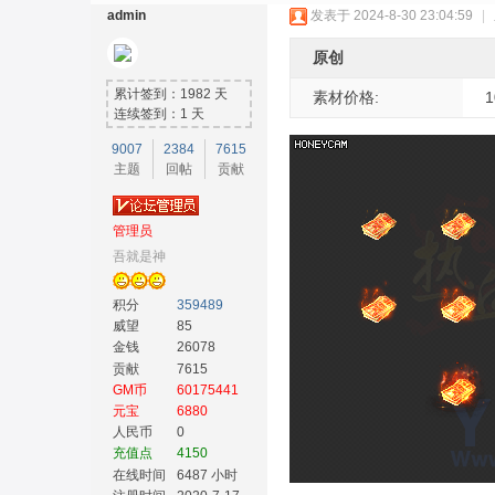
admin
发表于 2024-8-30 23:04:59
|
原创
累计签到：1982 天
素材价格:
1
连续签到：1 天
9007
2384
7615
主题
回帖
贡献
奇
管理员
吾就是神
积分
359489
威望
85
金钱
26078
贡献
7615
GM币
60175441
素
元宝
6880
人民币
0
充值点
4150
在线时间
6487 小时