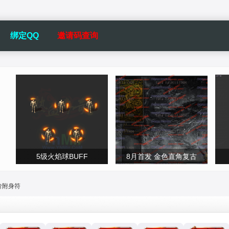
绑定QQ
邀请码查询
5级火焰球BUFF
8月首发 金色直角复古
阶附身符