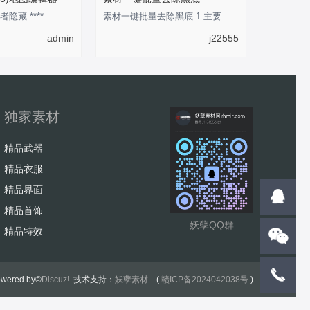
者隐藏 ****
素材一键批量去除黑底 1.主要用于将传奇类纯黑色背景素材转换为透明背景的PNG格式素材
admin
j22555
独家素材
精品武器
精品衣服
精品界面
精品首饰
妖孽QQ群
精品特效
wered by©
Discuz!
技术支持：
妖孽素材
(
赣ICP备2024042038号
)