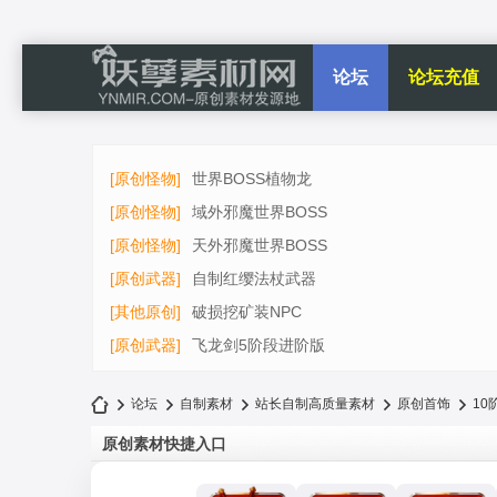
论坛
论坛充值
[原创怪物]
世界BOSS植物龙
[原创怪物]
域外邪魔世界BOSS
[原创怪物]
天外邪魔世界BOSS
[原创武器]
自制红缨法杖武器
[其他原创]
破损挖矿装NPC
[原创武器]
飞龙剑5阶段进阶版
论坛
自制素材
站长自制高质量素材
原创首饰
10
原创素材快捷入口