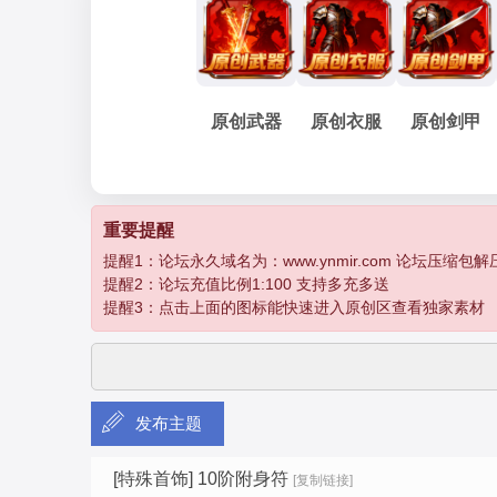
妖
»
›
›
›
›
原创武器
原创衣服
原创剑甲
孽
重要提醒
提醒1：论坛永久域名为：www.ynmir.com 论坛压缩包解压密码为：
提醒2：论坛充值比例1:100 支持多充多送
提醒3：点击上面的图标能快速进入原创区查看独家素材
发布主题
传
[特殊首饰]
10阶附身符
[复制链接]