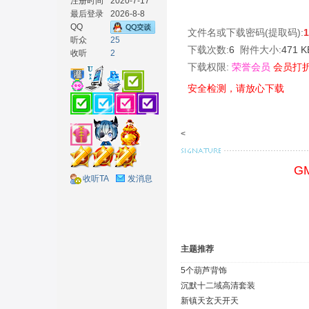
注册时间
2020-7-17
最后登录
2026-8-8
QQ
文件名或下载密码(提取码):
听众
25
下载次数:
6
附件大小:
471 
收听
2
下载权限:
荣誉会员
会员打
材
安全检测，请放心下载
<
G
收听TA
发消息
网
主题推荐
5个葫芦背饰
沉默十二域高清套装
新镇天玄天开天