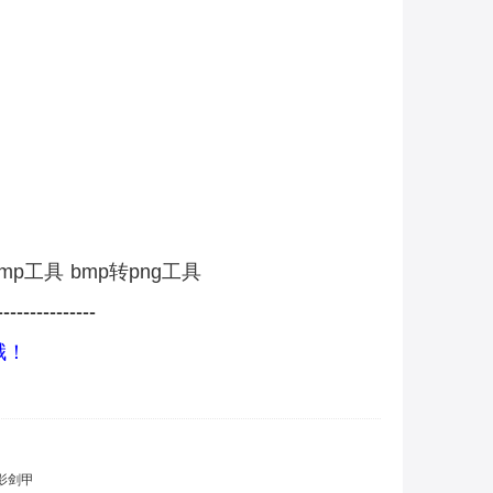
bmp工具
bmp转png工具
----------
-----
哦！
魅影剑甲