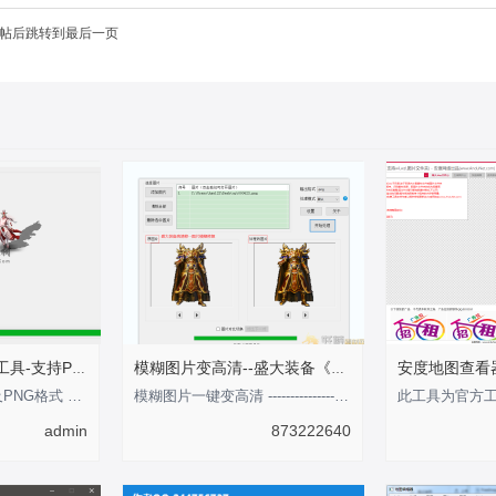
帖后跳转到最后一页
传奇点阵影子生成工具-支持PNG格式
模糊图片变高清--盛大装备《剑甲内观外观》
此工具支持BMP以及PNG格式 影子支持可调整大小 倾斜角度 以及坐标注意：此编辑
模糊图片一键变高清 ---------------性-----感-----的-----分-----界-----线-----
admin
873222640