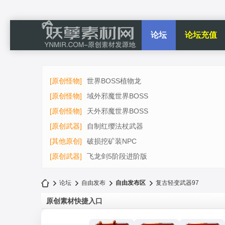
论坛
论坛充值
[原创怪物]
世界BOSS植物龙
[原创怪物]
域外邪魔世界BOSS
[原创怪物]
天外邪魔世界BOSS
[原创武器]
自制红缨法杖武器
[其他原创]
破损挖矿装NPC
[原创武器]
飞龙剑5阶段进阶版
论坛
自由发布
自由发布区
复古轻变武器97
原创素材快捷入口