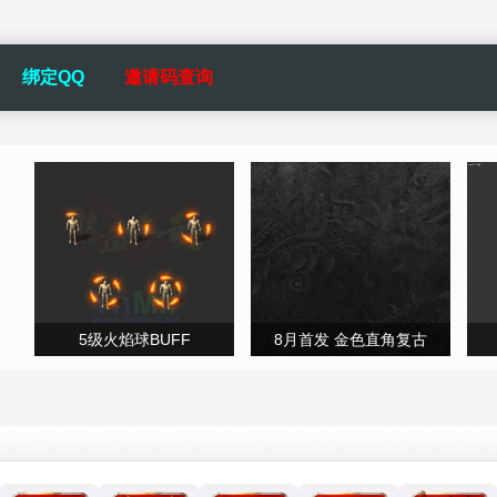
绑定QQ
邀请码查询
5级火焰球BUFF
8月首发 金色直角复古