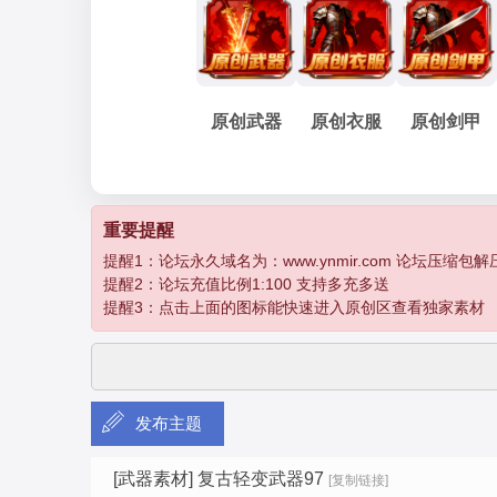
妖
»
›
›
›
原创武器
原创衣服
原创剑甲
孽
重要提醒
提醒1：论坛永久域名为：www.ynmir.com 论坛压缩包解压密码为：
提醒2：论坛充值比例1:100 支持多充多送
提醒3：点击上面的图标能快速进入原创区查看独家素材
发布主题
传
[武器素材]
复古轻变武器97
[复制链接]