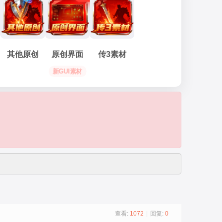
其他原创
原创界面
传3素材
新GUI素材
查看:
1072
|
回复:
0