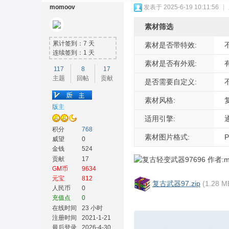
momoov
发表于 2025-6-19 10:11:56
|
素材筛选
累计签到：7 天
素材是否带特效:
连续签到：1 天
素材是否有外观:
117
8
17
主题
回帖
贡献
奇
是否需要自定义:
素材风格:
版主
适用引擎:
积分
768
素材图片格式:
威望
0
金钱
524
贡献
17
GM币
9634
元宝
812
素
复古武器97.zip
(1.28 
人民币
0
充值点
0
在线时间
23 小时
注册时间
2021-1-21
最后登录
2026-4-30