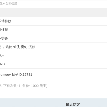
显示全部楼层
不带特效
有外观
不需要
复古 武侠 仙侠 魔幻 沉默
通用
PNG
MB, 下载次数: 1, 售价: 1000 元宝)
最近访客