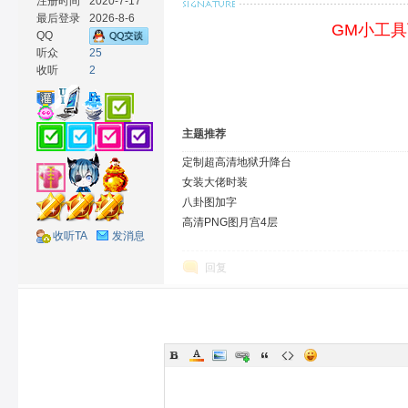
注册时间
2020-7-17
最后登录
2026-8-6
GM小工
QQ
听众
25
收听
2
材
主题推荐
定制超高清地狱升降台
女装大佬时装
八卦图加字
高清PNG图月宫4层
收听TA
发消息
回复
网