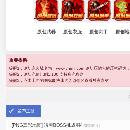
妖
»
›
›
›
›
原创武器
原创衣服
原创剑甲
原创地
孽
重要提醒
提醒1：论坛永久域名为：www.ynmir.com 论坛压缩包解压密码为：http:/
提醒2：论坛充值比例1:100 支持多充多送
提醒3：点击上面的图标能快速进入原创区查看独家素材
发布主题
传
[PNG真彩地图]
暗黑BOSS挑战图4
[复制链接]