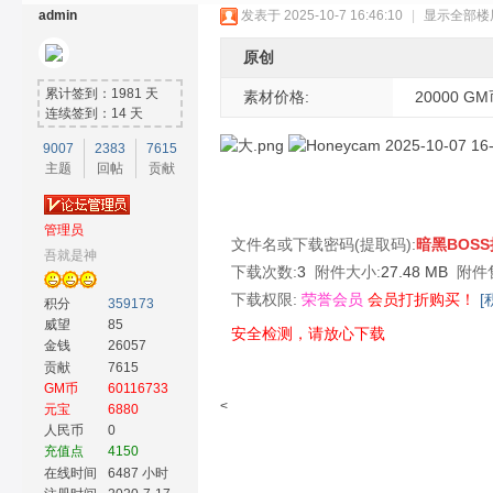
admin
发表于 2025-10-7 16:46:10
|
显示全部楼
原创
累计签到：1981 天
素材价格:
20000 G
连续签到：14 天
9007
2383
7615
主题
回帖
贡献
奇
管理员
文件名或下载密码(提取码):
暗黑BOS
吾就是神
下载次数:
3
附件大小:
27.48 MB
附件
下载权限:
荣誉会员
会员打折购买！
[
积分
359173
威望
85
安全检测，请放心下载
金钱
26057
贡献
7615
GM币
60116733
素
<
元宝
6880
人民币
0
充值点
4150
在线时间
6487 小时