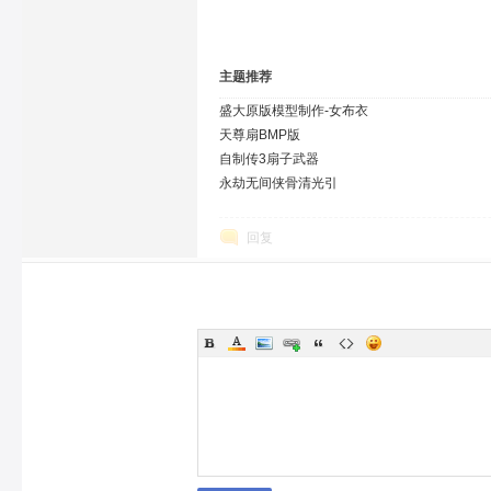
主题推荐
盛大原版模型制作-女布衣
天尊扇BMP版
自制传3扇子武器
永劫无间侠骨清光引
回复