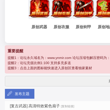
妖
»
›
›
›
›
原创武器
原创衣服
原创剑甲
原创地
孽
重要提醒
提醒1：论坛永久域名为：www.ynmir.com 论坛压缩包解压密码为：http:/
提醒2：论坛充值比例1:100 支持多充多送
提醒3：点击上面的图标能快速进入原创区查看独家素材
发布主题
传
[复古武器]
高清特效紫色扇子
[复制链接]