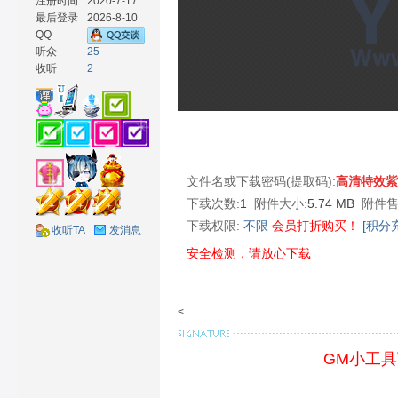
注册时间
2020-7-17
最后登录
2026-8-10
QQ
听众
25
收听
2
材
文件名或下载密码(提取码):
高清特效紫
下载次数:
1
附件大小:
5.74 MB
附件售
下载权限:
不限
会员打折购买！
[积分
收听TA
发消息
安全检测，请放心下载
网
<
GM小工