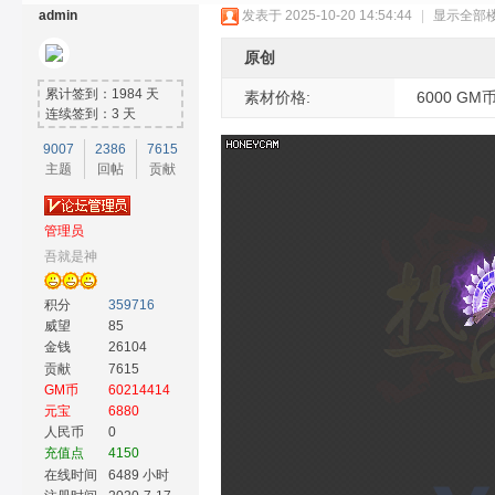
admin
发表于 2025-10-20 14:54:44
|
显示全部
原创
累计签到：1984 天
素材价格:
6000 GM
连续签到：3 天
9007
2386
7615
主题
回帖
贡献
奇
管理员
吾就是神
积分
359716
威望
85
金钱
26104
贡献
7615
GM币
60214414
素
元宝
6880
人民币
0
充值点
4150
在线时间
6489 小时