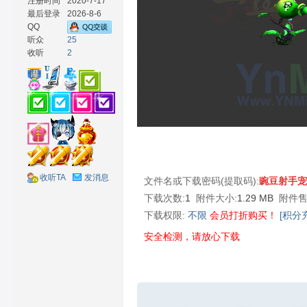
注册时间
2020-7-17
最后登录
2026-8-6
QQ
听众
25
收听
2
材
收听TA
发消息
文件名或下载密码(提取码):
豌豆射手宠
下载次数:
1
附件大小:
1.29 MB
附件售
网
下载权限:
不限
会员打折购买！
[积分
安全检测，请放心下载