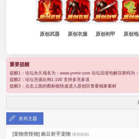
妖
»
›
›
›
原创武器
原创衣服
原创剑甲
原创地
孽
重要提醒
提醒1：论坛永久域名为：www.ynmir.com 论坛压缩包解压密码为：http:/
提醒2：论坛充值比例1:100 支持多充多送
提醒3：点击上面的图标能快速进入原创区查看独家素材
发布主题
传
[宠物类怪物]
豌豆射手宠物
[复制链接]