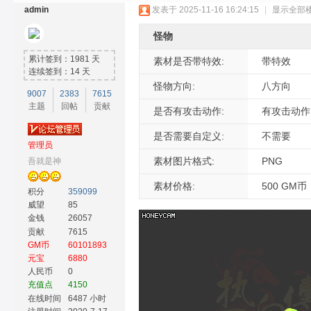
admin
发表于 2025-11-16 16:24:15
|
显示全部
怪物
累计签到：1981 天
素材是否带特效:
带特效
连续签到：14 天
怪物方向:
八方向
9007
2383
7615
主题
回帖
贡献
奇
是否有攻击动作:
有攻击动作
是否需要自定义:
不需要
管理员
素材图片格式:
PNG
吾就是神
素材价格:
500 GM币
积分
359099
威望
85
金钱
26057
贡献
7615
GM币
60101893
素
元宝
6880
人民币
0
充值点
4150
在线时间
6487 小时