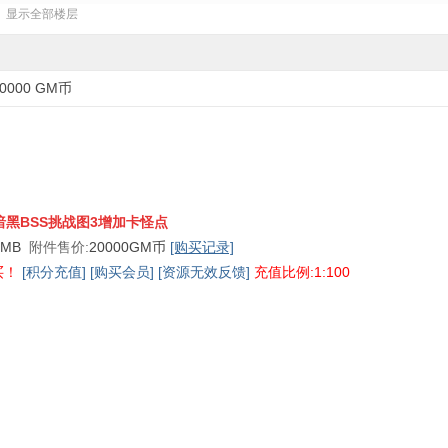
显示全部楼层
0000 GM币
暗黑BSS挑战图3增加卡怪点
6 MB
附件售价:
20000GM币
[购买记录]
买！
[积分充值]
[购买会员]
[资源无效反馈]
充值比例:1:100