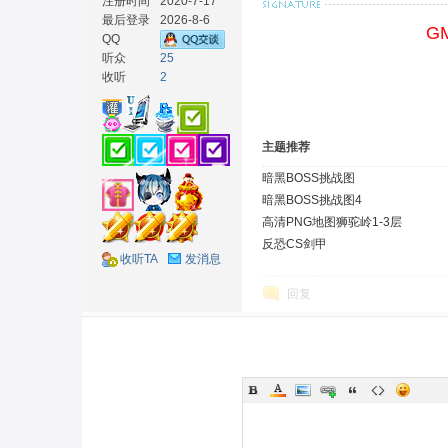
注册时间
2020-7-17
最后登录
2026-8-6
G
QQ
听众
25
收听
2
材
主题推荐
暗黑BOSS挑战图
暗黑BOSS挑战图4
高清PNG地图狮驼岭1-3层
反恐CS剑甲
收听TA
发消息
回复
网