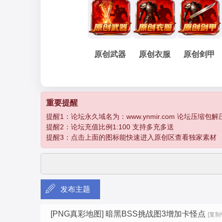
妖
»
›
›
›
›
原创武器
原创衣服
原创剑甲
孽
重要提醒
提醒1：论坛永久域名为：www.ynmir.com 论坛压缩包解压密码为：
提醒2：论坛充值比例1:100 支持多充多送
提醒3：点击上面的图标能快速进入原创区查看独家素材
发布主题
传
[PNG真彩地图]
暗黑BSS挑战图3增加卡怪点
[复制