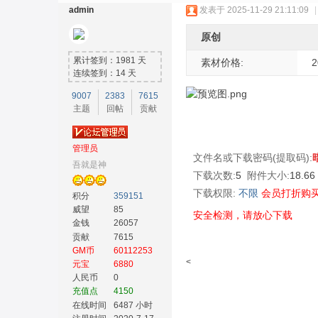
admin
发表于 2025-11-29 21:11:09
|
原创
累计签到：1981 天
素材价格:
2
连续签到：14 天
9007
2383
7615
主题
回帖
贡献
奇
管理员
文件名或下载密码(提取码):
吾就是神
下载次数:
5
附件大小:
18.6
下载权限:
不限
会员打折购
积分
359151
威望
85
安全检测，请放心下载
金钱
26057
贡献
7615
GM币
60112253
素
<
元宝
6880
人民币
0
充值点
4150
在线时间
6487 小时