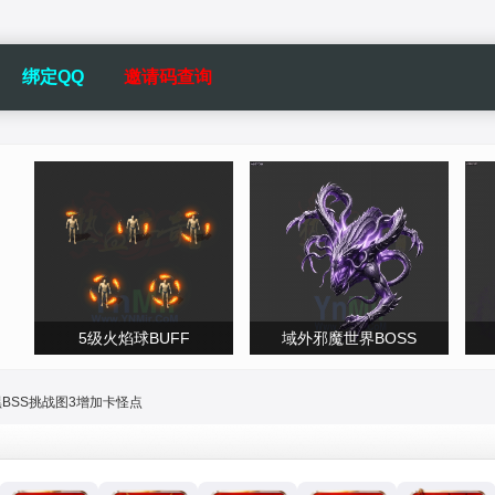
绑定QQ
邀请码查询
5级火焰球BUFF
域外邪魔世界BOSS
BSS挑战图3增加卡怪点