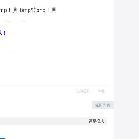
bmp工具
bmp转png工具
----------
-----
哦！
使用道具
举报
返回列表
高级模式