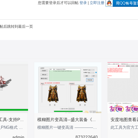
您需要登录后才可以回帖
登录
|
立即注册
帖后跳转到最后一页
传奇点阵影子生成工具-支持PNG格式
模糊图片变高清--盛大装备《剑甲内观外观》
此工具支持BMP以及PNG格式 影子支持可调整大小 倾斜角度 以及坐标注意：此编辑
模糊图片一键变高清 ---------------性-----感-----的-----分-----界-----线-----
admin
873222640