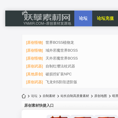
论坛
论坛充值
[原创怪物]
世界BOSS植物龙
[原创怪物]
域外邪魔世界BOSS
[原创怪物]
天外邪魔世界BOSS
[原创武器]
自制红缨法杖武器
[其他原创]
破损挖矿装NPC
[原创武器]
飞龙剑5阶段进阶版
论坛
自制素材
站长自制高质量素材
原创地图
暗黑
原创素材快捷入口