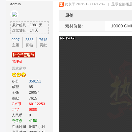
admin
发表于 2026-1-8 14:12:47
|
显示全部楼
原创
累计签到：1981 天
素材价格:
10000 G
连续签到：14 天
9007
2383
7615
主题
回帖
贡献
奇
管理员
吾就是神
积分
359151
威望
85
金钱
26057
贡献
7615
GM币
60112253
素
元宝
6880
人民币
0
充值点
4150
在线时间
6487 小时