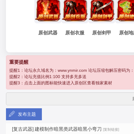
妖
»
›
›
›
›
原创武器
原创衣服
原创剑甲
原创地
孽
重要提醒
提醒1：论坛永久域名为：www.ynmir.com 论坛压缩包解压密码为：http:/
提醒2：论坛充值比例1:100 支持多充多送
提醒3：点击上面的图标能快速进入原创区查看独家素材
发布主题
传
[复古武器]
建模制作暗黑类武器暗黑小弯刀
[复制链接]