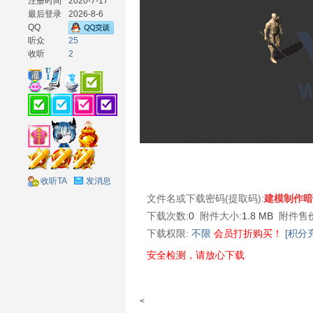
注册时间
2020-7-17
最后登录
2026-8-6
QQ
听众
25
收听
2
材
收听TA
发消息
文件名或下载密码(提取码):
建模制作暗
网
下载次数:
0
附件大小:
1.8 MB
附件售价
下载权限:
不限
会员打折购买！
[积分
安全检测，请放心下载
<