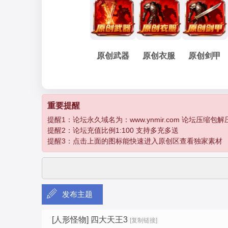
妖
»
›
›
›
原创武器
原创衣服
原创剑甲
孽
重要提醒
提醒1：论坛永久域名为：www.ynmir.com 论坛压缩包解压密码为：
提醒2：论坛充值比例1:100 支持多充多送
提醒3：点击上面的图标能快速进入原创区查看独家素材
发布主题
传
[人形怪物]
四大天王3
[复制链接]