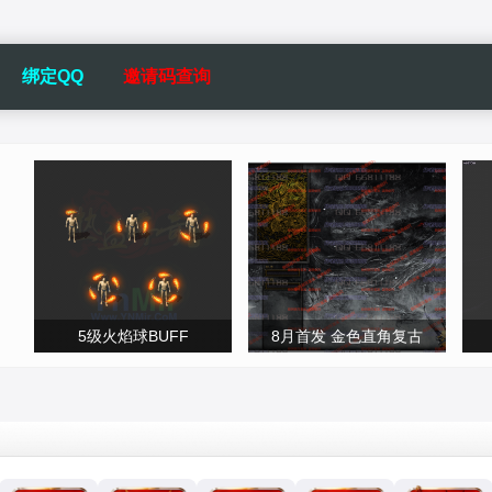
绑定QQ
邀请码查询
5级火焰球BUFF
8月首发 金色直角复古