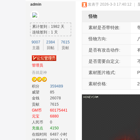
admin
发表于 2026-3-3 17:40:12
|
怪物
累计签到：1982 天
素材是否带特效:
连续签到：1 天
怪物方向:
9007
2384
7615
主题
回帖
贡献
奇
是否有攻击动作:
是否需要自定义:
管理员
素材图片格式:
吾就是神
素材价格:
积分
359489
威望
85
金钱
26078
贡献
7615
GM币
60175441
素
元宝
6880
人民币
0
充值点
4150
在线时间
6487 小时