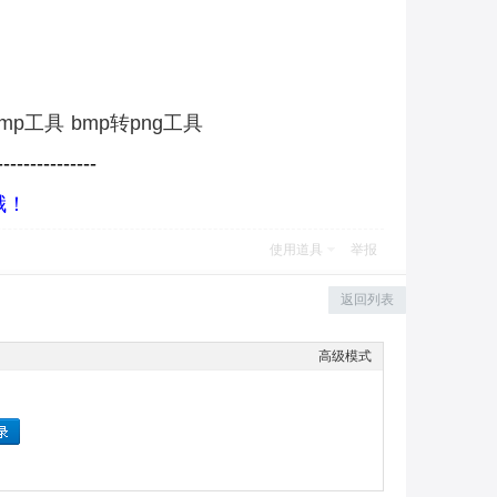
bmp工具
bmp转png工具
----------
-----
哦！
使用道具
举报
返回列表
高级模式