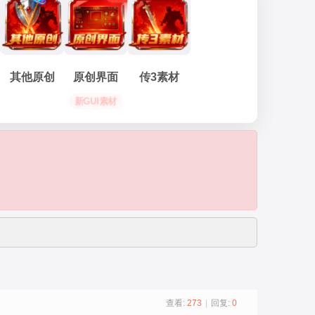
其他原创
原创界面
传3素材
新GUI素材
查看:
273
|
回复:
0