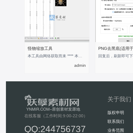
怪物缩放工具
PNG去黑底(适用
本工具由网络获取而来 **** 本内容被作者隐藏 ****
admin
关于我们
版权申明
在线客服（工作时间:9:00-22:00）
联系我们
QQ:244756737
业务范围