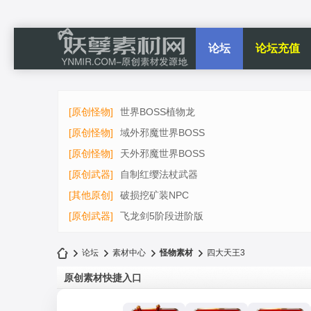
论坛
论坛充值
[原创怪物]
世界BOSS植物龙
[原创怪物]
域外邪魔世界BOSS
[原创怪物]
天外邪魔世界BOSS
[原创武器]
自制红缨法杖武器
[其他原创]
破损挖矿装NPC
[原创武器]
飞龙剑5阶段进阶版
论坛
素材中心
怪物素材
四大天王3
原创素材快捷入口