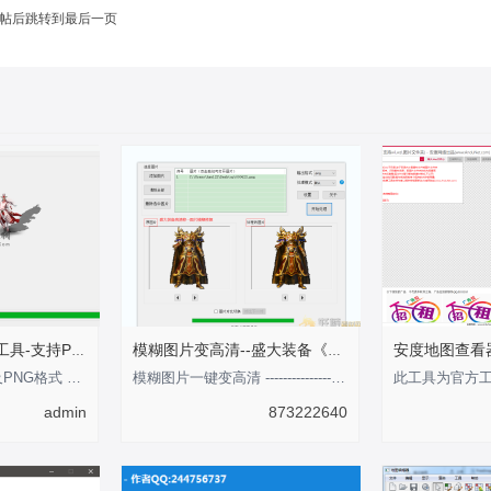
帖后跳转到最后一页
传奇点阵影子生成工具-支持PNG格式
模糊图片变高清--盛大装备《剑甲内观外观》
此工具支持BMP以及PNG格式 影子支持可调整大小 倾斜角度 以及坐标注意：此编辑
模糊图片一键变高清 ---------------性-----感-----的-----分-----界-----线-----
admin
873222640