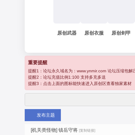
妖
»
›
›
›
原创武器
原创衣服
原创剑甲
孽
重要提醒
提醒1：论坛永久域名为：www.ynmir.com 论坛压缩包解压密码为：
提醒2：论坛充值比例1:100 支持多充多送
提醒3：点击上面的图标能快速进入原创区查看独家素材
发布主题
传
[机关类怪物]
镇岳守将
[复制链接]