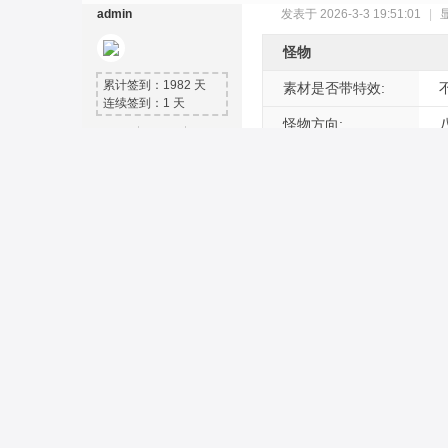
admin
发表于 2026-3-3 19:51:01
|
怪物
累计签到：1982 天
素材是否带特效:
连续签到：1 天
怪物方向:
9007
2384
7615
主题
回帖
贡献
奇
是否有攻击动作:
管理员
是否需要自定义:
吾就是神
素材图片格式:
积分
359657
威望
85
素材价格:
金钱
26088
贡献
7615
GM币
60206961
元宝
6880
素
人民币
0
充值点
4150
文件名或下载密码(提取码):
在线时间
6488 小时
下载次数:
2
附件大小:
8.4 
注册时间
2020-7-17
下载权限:
不限
会员打折购
最后登录
2026-8-9