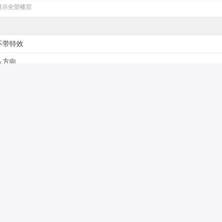
显示全部楼层
不带特效
八方向
有攻击动作
不需要
PNG
1200 GM币
镇岳守将
MB
附件售价:
1200GM币
[购买记录]
买！
[积分充值]
[购买会员]
[资源无效反馈]
充值比例:1:100