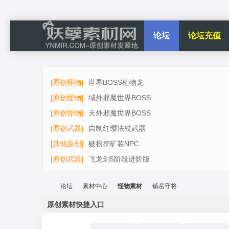
论坛
论坛充值
[原创怪物]
世界BOSS植物龙
[原创怪物]
域外邪魔世界BOSS
[原创怪物]
天外邪魔世界BOSS
[原创武器]
自制红缨法杖武器
[其他原创]
破损挖矿装NPC
[原创武器]
飞龙剑5阶段进阶版
论坛
素材中心
怪物素材
镇岳守将
原创素材快捷入口