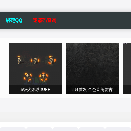
绑定QQ
邀请码查询
5级火焰球BUFF
8月首发 金色直角复古