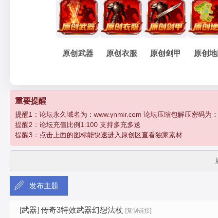
妖
»
›
›
›
›
原创武器
原创衣服
原创剑甲
原创地
孽
重要提醒
提醒1：论坛永久域名为：www.ynmir.com 论坛压缩包解压密码为：http:/
提醒2：论坛充值比例1:100 支持多充多送
提醒3：点击上面的图标能快速进入原创区查看独家素材
发布主题
传
[武器]
传奇3特效武器幻想法杖
[复制链接]