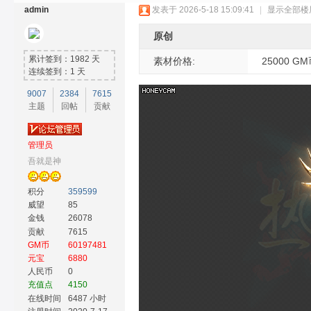
admin
发表于 2026-5-18 15:09:41
|
显示全部楼
原创
累计签到：1982 天
素材价格:
25000 G
连续签到：1 天
9007
2384
7615
主题
回帖
贡献
奇
管理员
吾就是神
积分
359599
威望
85
金钱
26078
贡献
7615
GM币
60197481
素
元宝
6880
人民币
0
充值点
4150
在线时间
6487 小时