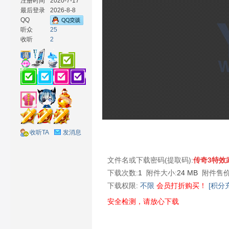
注册时间
2020-7-17
最后登录
2026-8-8
QQ
听众
25
收听
2
材
收听TA
发消息
网
文件名或下载密码(提取码):
传奇3特效
下载次数:
1
附件大小:
24 MB
附件售价
下载权限:
不限
会员打折购买！
[积分
安全检测，请放心下载