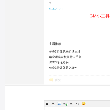
<
GM小工
主题推荐
传奇3特效武器幻世法杖
暗金嗜魂法杖双持左手版
传奇3绿龙斧头
传奇3特效版霜之哀伤
回复