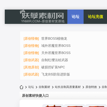
论坛
论坛充值
[原创怪物]
世界BOSS植物龙
[原创怪物]
域外邪魔世界BOSS
[原创怪物]
天外邪魔世界BOSS
[原创武器]
自制红缨法杖武器
[其他原创]
破损挖矿装NPC
[原创武器]
飞龙剑5阶段进阶版
论坛
自制素材
站长自制高质量素材
原创特效
自制
原创素材快捷入口