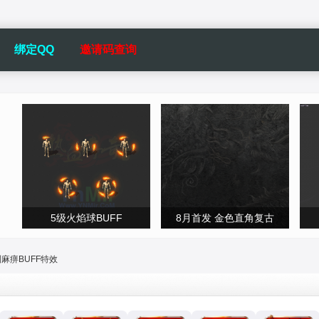
绑定QQ
邀请码查询
5级火焰球BUFF
8月首发 金色直角复古
麻痹BUFF特效