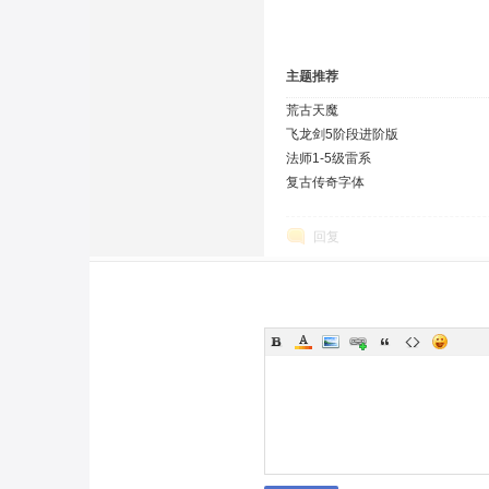
主题推荐
荒古天魔
飞龙剑5阶段进阶版
法师1-5级雷系
复古传奇字体
回复