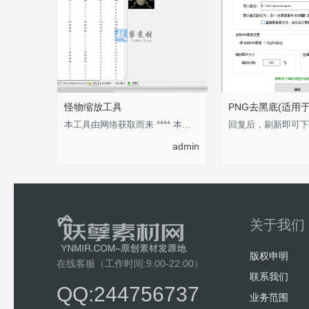
怪物缩放工具
PNG去黑底(适用
本工具由网络获取而来 **** 本内容被作者隐藏 ****
admin
关于我们
版权申明
在线客服（工作时间:9:00-22:00）
联系我们
QQ:244756737
业务范围