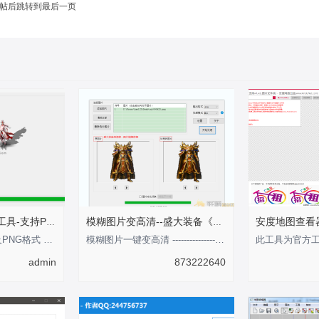
帖后跳转到最后一页
传奇点阵影子生成工具-支持PNG格式
模糊图片变高清--盛大装备《剑甲内观外观》
此工具支持BMP以及PNG格式 影子支持可调整大小 倾斜角度 以及坐标注意：此编辑
模糊图片一键变高清 ---------------性-----感-----的-----分-----界-----线-----
admin
873222640