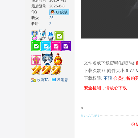
注册时间
2020-7-17
最后登录
2026-8-8
QQ
听众
25
收听
2
材
文件名或下载密码(提取码):
下载次数:
0
附件大小:
6.77
下载权限:
不限
会员打折购
收听TA
发消息
安全检测，请放心下载
网
<
G