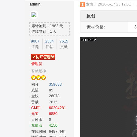
admin
发表于 2026-6-17 23:12:51
|
原创
累计签到：1982 天
素材价格:
连续签到：1 天
9007
2384
7615
主题
回帖
贡献
奇
管理员
吾就是神
积分
359633
威望
85
金钱
26078
贡献
7615
GM币
60204281
素
元宝
6880
人民币
0
充值点
4150
在线时间
6487 小时