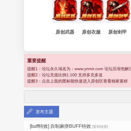
妖
»
›
›
›
›
原创武器
原创衣服
原创剑甲
孽
重要提醒
提醒1：论坛永久域名为：www.ynmir.com 论坛压缩包解压密码为：
提醒2：论坛充值比例1:100 支持多充多送
提醒3：点击上面的图标能快速进入原创区查看独家素材
发布主题
传
[buff特效]
自制麻痹BUFF特效
[复制链接]