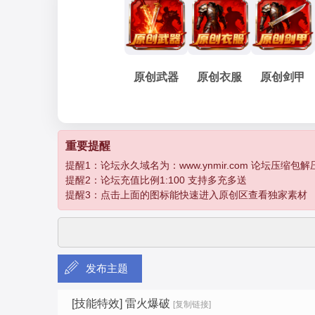
妖
»
›
›
›
原创武器
原创衣服
原创剑甲
孽
重要提醒
提醒1：论坛永久域名为：www.ynmir.com 论坛压缩包解压密码为：
提醒2：论坛充值比例1:100 支持多充多送
提醒3：点击上面的图标能快速进入原创区查看独家素材
发布主题
传
[技能特效]
雷火爆破
[复制链接]