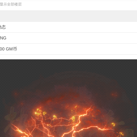
显示全部楼层
动态
PNG
800 GM币