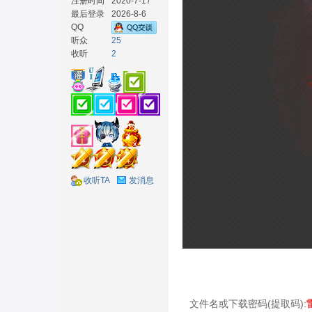
注册时间
2020-7-17
最后登录
2026-8-6
QQ
听众
25
收听
2
材
收听TA
发消息
网
文件名或下载密码(提取码):