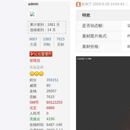
admin
发表于 2026-6-28 14:04:43
|
特效
累计签到：1981 天
是否动态帧:
连续签到：14 天
素材图片格式:
9007
2383
7615
主题
回帖
贡献
奇
素材价格:
管理员
吾就是神
积分
359151
威望
85
金钱
26057
贡献
7615
GM币
60112253
素
元宝
6880
人民币
0
充值点
4150
在线时间
6487 小时