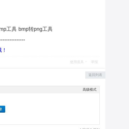
bmp工具
bmp转png工具
----------
-----
哦！
使用道具
举报
返回列表
高级模式