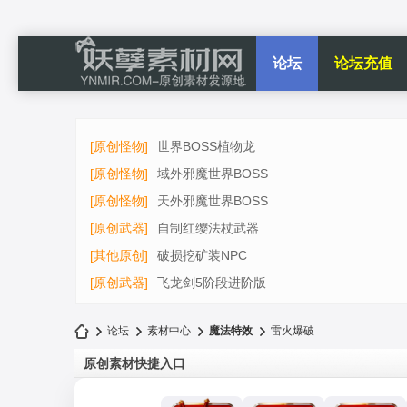
论坛
论坛充值
[原创怪物]
世界BOSS植物龙
[原创怪物]
域外邪魔世界BOSS
[原创怪物]
天外邪魔世界BOSS
[原创武器]
自制红缨法杖武器
[其他原创]
破损挖矿装NPC
[原创武器]
飞龙剑5阶段进阶版
论坛
素材中心
魔法特效
雷火爆破
原创素材快捷入口