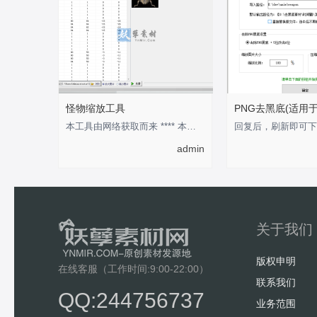
怪物缩放工具
PNG去黑底(适用
本工具由网络获取而来 **** 本内容被作者隐藏 ****
admin
关于我们
版权申明
在线客服（工作时间:9:00-22:00）
联系我们
QQ:244756737
业务范围