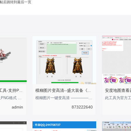
帖后跳转到最后一页
传奇点阵影子生成工具-支持PNG格式
模糊图片变高清--盛大装备《剑甲内观外观》
此工具支持BMP以及PNG格式 影子支持可调整大小 倾斜角度 以及坐标注意：此编辑
模糊图片一键变高清 ---------------性-----感-----的-----分-----界-----线-----
admin
873222640