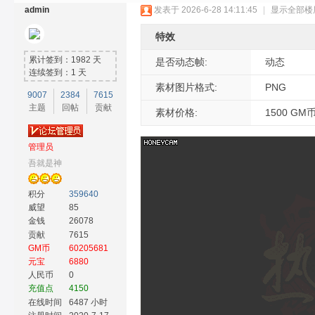
admin
发表于 2026-6-28 14:11:45
|
显示全部楼
特效
累计签到：1982 天
是否动态帧:
动态
连续签到：1 天
素材图片格式:
PNG
9007
2384
7615
主题
回帖
贡献
奇
素材价格:
1500 GM
管理员
吾就是神
积分
359640
威望
85
金钱
26078
贡献
7615
GM币
60205681
素
元宝
6880
人民币
0
充值点
4150
在线时间
6487 小时