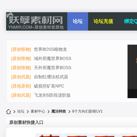
论坛
论坛充值
绑定Q
[原创怪物]
世界BOSS植物龙
[原创怪物]
域外邪魔世界BOSS
[原创怪物]
天外邪魔世界BOSS
[原创武器]
自制红缨法杖武器
[其他原创]
破损挖矿装NPC
[原创武器]
飞龙剑5阶段进阶版
论坛
素材中心
魔法特效
8个方向幻影斩LV1
原创素材快捷入口