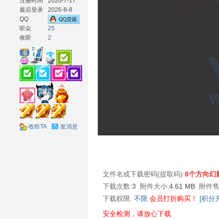
注册时间
2020-7-17
最后登录
2026-8-8
QQ
听众
25
收听
2
材
收听TA
发消息
网
文件名或下载密码(提取码):
8个方向幻
下载次数:
3
附件大小:
4.61 MB
附件售
下载权限:
不限
会员打折购买！
[积分
安全检测，请放心下载