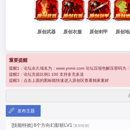
妖
»
›
›
›
原创武器
原创衣服
原创剑甲
原创地
孽
重要提醒
提醒1：论坛永久域名为：www.ynmir.com 论坛压缩包解压密码为：http:/
提醒2：论坛充值比例1:100 支持多充多送
提醒3：点击上面的图标能快速进入原创区查看独家素材
发布主题
传
[技能特效]
8个方向幻影斩LV1
[复制链接]