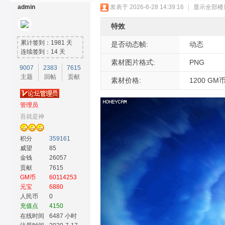
admin
发表于 2026-6-28 14:39:16
|
显示全部楼
特效
累计签到：1981 天
是否动态帧:
动态
连续签到：14 天
素材图片格式:
PNG
9007
2383
7615
主题
回帖
贡献
奇
素材价格:
1200 GM
管理员
吾就是神
积分
359161
威望
85
金钱
26057
贡献
7615
GM币
60114253
素
元宝
6880
人民币
0
充值点
4150
在线时间
6487 小时