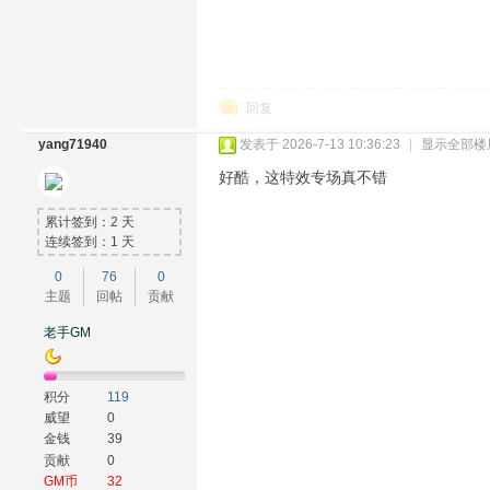
回复
yang71940
发表于 2026-7-13 10:36:23
|
显示全部楼
好酷，这特效专场真不错
累计签到：2 天
连续签到：1 天
0
76
0
主题
回帖
贡献
老手GM
积分
119
威望
0
金钱
39
贡献
0
GM币
32