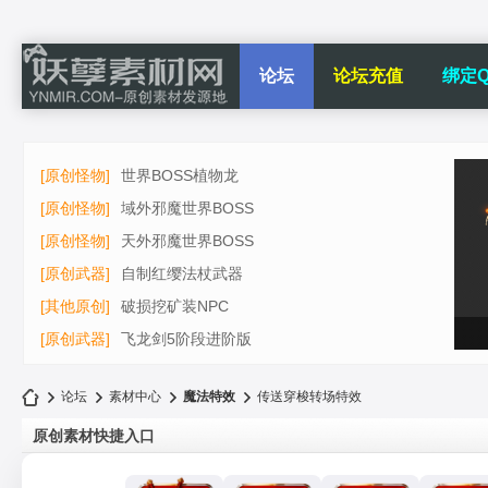
论坛
论坛充值
绑定Q
[原创怪物]
世界BOSS植物龙
[原创怪物]
域外邪魔世界BOSS
[原创怪物]
天外邪魔世界BOSS
[原创武器]
自制红缨法杖武器
[其他原创]
破损挖矿装NPC
[原创武器]
飞龙剑5阶段进阶版
论坛
素材中心
魔法特效
传送穿梭转场特效
原创素材快捷入口