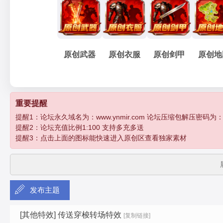
妖
»
›
›
›
原创武器
原创衣服
原创剑甲
原创地
孽
重要提醒
提醒1：论坛永久域名为：www.ynmir.com 论坛压缩包解压密码为：http:/
提醒2：论坛充值比例1:100 支持多充多送
提醒3：点击上面的图标能快速进入原创区查看独家素材
发布主题
传
[其他特效]
传送穿梭转场特效
[复制链接]