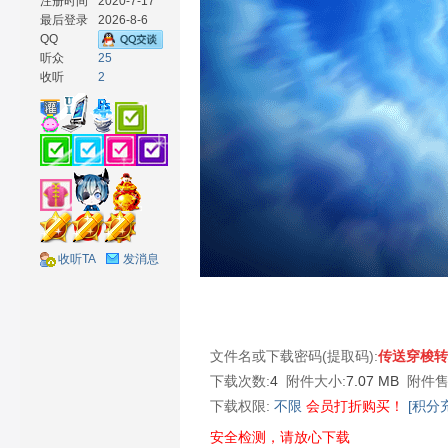
注册时间
2020-7-17
最后登录
2026-8-6
QQ
听众
25
收听
2
材
收听TA
发消息
网
文件名或下载密码(提取码):
传送穿梭转
下载次数:
4
附件大小:
7.07 MB
附件售
下载权限:
不限
会员打折购买！
[积分
安全检测，请放心下载