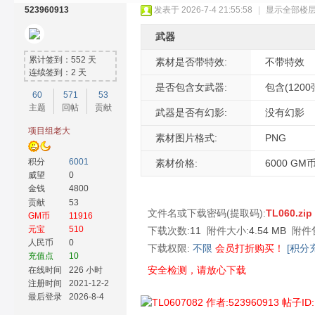
523960913
发表于 2026-7-4 21:55:58
|
显示全部楼
武器
累计签到：552 天
素材是否带特效:
不带特效
连续签到：2 天
是否包含女武器:
包含(120
60
571
53
主题
回帖
贡献
奇
武器是否有幻影:
没有幻影
项目组老大
素材图片格式:
PNG
积分
6001
素材价格:
6000 GM
威望
0
金钱
4800
贡献
53
文件名或下载密码(提取码):
TL060.zip
GM币
11916
元宝
510
下载次数:
11
附件大小:
4.54 MB
附件
人民币
0
下载权限:
不限
会员打折购买！
[积分
素
充值点
10
安全检测，请放心下载
在线时间
226 小时
注册时间
2021-12-2
最后登录
2026-8-4