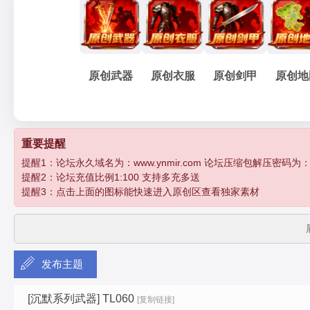
妖
»
›
›
›
原创武器
原创衣服
原创剑甲
原创地
孽
重要提醒
提醒1：论坛永久域名为：www.ynmir.com 论坛压缩包解压密码为：http:/
提醒2：论坛充值比例1:100 支持多充多送
提醒3：点击上面的图标能快速进入原创区查看独家素材
发布主题
传
[沉默系列武器]
TL060
[复制链接]