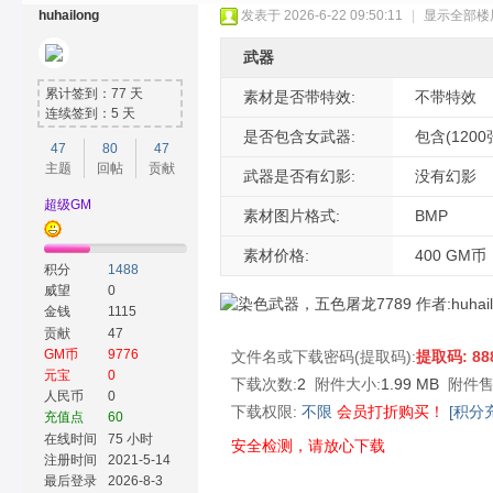
huhailong
发表于 2026-6-22 09:50:11
|
显示全部楼
武器
累计签到：77 天
素材是否带特效:
不带特效
连续签到：5 天
是否包含女武器:
包含(120
47
80
47
主题
回帖
贡献
奇
武器是否有幻影:
没有幻影
超级GM
素材图片格式:
BMP
素材价格:
400 GM币
积分
1488
威望
0
金钱
1115
贡献
47
GM币
9776
文件名或下载密码(提取码):
提取码: 88
元宝
0
下载次数:
2
附件大小:
1.99 MB
附件售
素
人民币
0
下载权限:
不限
会员打折购买！
[积分
充值点
60
在线时间
75 小时
安全检测，请放心下载
注册时间
2021-5-14
最后登录
2026-8-3