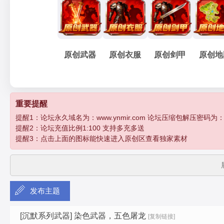
妖
»
›
›
›
原创武器
原创衣服
原创剑甲
原创地
孽
重要提醒
提醒1：论坛永久域名为：www.ynmir.com 论坛压缩包解压密码为：http:/
提醒2：论坛充值比例1:100 支持多充多送
提醒3：点击上面的图标能快速进入原创区查看独家素材
发布主题
传
[沉默系列武器]
染色武器，五色屠龙
[复制链接]