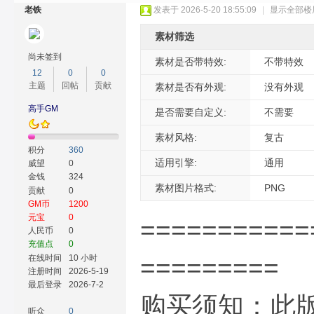
老铁
发表于 2026-5-20 18:55:09
|
显示全部楼
素材筛选
尚未签到
素材是否带特效:
不带特效
12
0
0
主题
回帖
贡献
素材是否有外观:
没有外观
奇
高手GM
是否需要自定义:
不需要
素材风格:
复古
积分
360
适用引擎:
通用
威望
0
金钱
324
素材图片格式:
PNG
贡献
0
GM币
1200
元宝
0
===========
人民币
0
充值点
0
素
在线时间
10 小时
=========
注册时间
2026-5-19
最后登录
2026-7-2
购买须知：此
听众
0