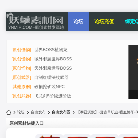
论坛
论坛充值
绑定Q
[原创怪物]
世界BOSS植物龙
[原创怪物]
域外邪魔世界BOSS
[原创怪物]
天外邪魔世界BOSS
[原创武器]
自制红缨法杖武器
[其他原创]
破损挖矿装NPC
[原创武器]
飞龙剑5阶段进阶版
论坛
自由发布
自由发布区
【泰亚沉默】-复古单职业-吸血烙印-BUF
原创素材快捷入口