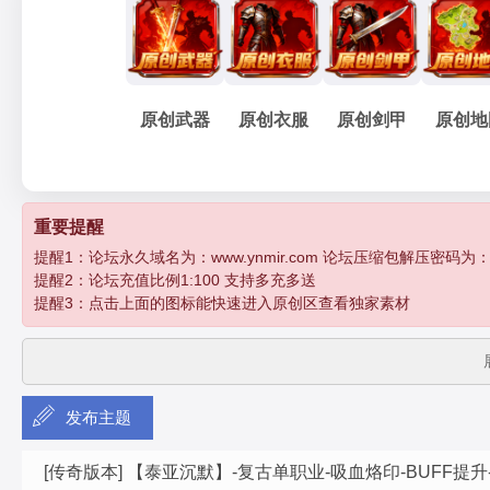
妖
»
›
›
›
原创武器
原创衣服
原创剑甲
原创地
孽
重要提醒
提醒1：论坛永久域名为：www.ynmir.com 论坛压缩包解压密码为：http:/
提醒2：论坛充值比例1:100 支持多充多送
提醒3：点击上面的图标能快速进入原创区查看独家素材
发布主题
传
[传奇版本]
【泰亚沉默】-复古单职业-吸血烙印-BUFF提升-元